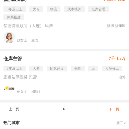
3年及以上
大专
物流
成本核算
仓库管理
体系搭建
信德管理顾问（大连） 民营
淄博·淄川区
赵女士
主管
仓库主管
7千-1.2万
3年及以上
大专
团队建设
仓库
5s
人员分工
迈睿达供应链 民营
淄博
黄女士
HRBP
上一页
1/1
下一页
热门城市
展开