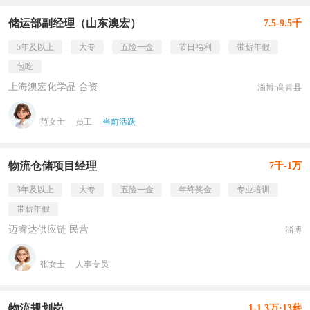
储运部副经理（山东澳宏）
7.5-9.5千
5年及以上
大专
五险一金
节日福利
带薪年假
包吃
上海澳宏化学品 合资
淄博·高青县
范女士
员工
当前活跃
物流仓储项目经理
7千-1万
3年及以上
大专
五险一金
年终奖金
专业培训
带薪年假
迈睿达供应链 民营
淄博
张女士
人事专员
物流规划岗
1-1.3万·13薪