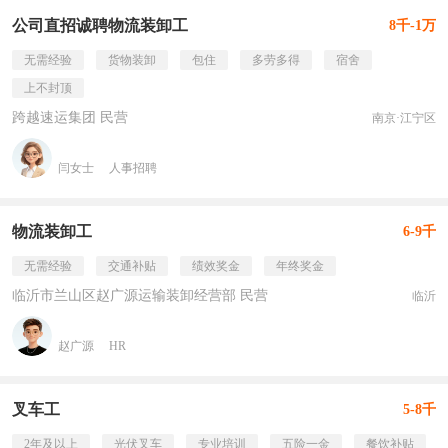
公司直招诚聘物流装卸工
8千-1万
无需经验
货物装卸
包住
多劳多得
宿舍
上不封顶
跨越速运集团 民营
南京·江宁区
闫女士
人事招聘
物流装卸工
6-9千
无需经验
交通补贴
绩效奖金
年终奖金
临沂市兰山区赵广源运输装卸经营部 民营
临沂
赵广源
HR
叉车工
5-8千
2年及以上
光伏叉车
专业培训
五险一金
餐饮补贴