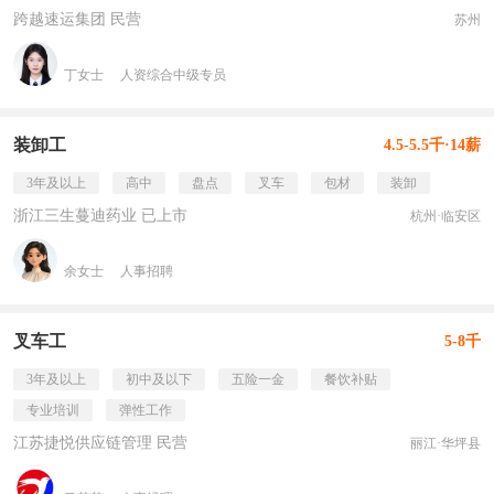
跨越速运集团 民营
苏州
丁女士
人资综合中级专员
装卸工
4.5-5.5千·14薪
3年及以上
高中
盘点
叉车
包材
装卸
浙江三生蔓迪药业 已上市
杭州·临安区
余女士
人事招聘
叉车工
5-8千
3年及以上
初中及以下
五险一金
餐饮补贴
专业培训
弹性工作
江苏捷悦供应链管理 民营
丽江·华坪县