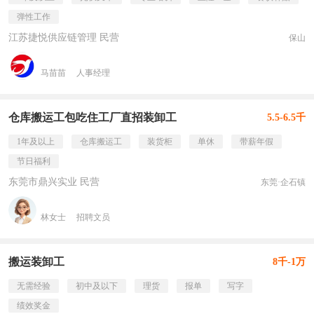
弹性工作
江苏捷悦供应链管理 民营
保山
马苗苗
人事经理
仓库搬运工包吃住工厂直招装卸工
5.5-6.5千
1年及以上
仓库搬运工
装货柜
单休
带薪年假
节日福利
东莞市鼎兴实业 民营
东莞·企石镇
林女士
招聘文员
搬运装卸工
8千-1万
无需经验
初中及以下
理货
报单
写字
绩效奖金