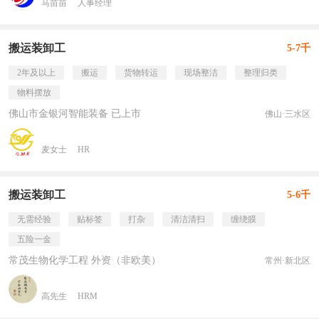
马苗苗
人事经理
搬运装卸工
5-7千
2年及以上
搬运
货物转运
现场整洁
整理归类
物料摆放
佛山市金银河智能装备 已上市
佛山·三水区
麦女士
HR
搬运装卸工
5-6千
无需经验
贴标签
打杂
清洁清扫
缠绕膜
五险一金
常茂生物化学工程 外资（非欧美）
常州·新北区
高先生
HRM