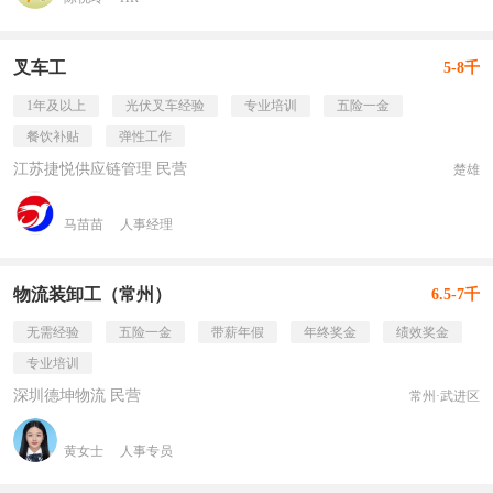
叉车工
5-8千
1年及以上
光伏叉车经验
专业培训
五险一金
餐饮补贴
弹性工作
江苏捷悦供应链管理 民营
楚雄
马苗苗
人事经理
物流装卸工（常州）
6.5-7千
无需经验
五险一金
带薪年假
年终奖金
绩效奖金
专业培训
深圳德坤物流 民营
常州·武进区
黄女士
人事专员