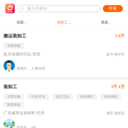
搜索
全国
装卸工
筛选
搬运装卸工
5-6千
无需经验
嘉兴瑞通纺织品 民营
嘉兴·桐乡市
崔博洋
人事经理
装卸工
5千-1万
无需经验
中技/中专
清洁卫生
安全操作
安全规程
装卸设备
广东威斯达新材料 民营
肇庆·德庆县
陈祝玲
HR