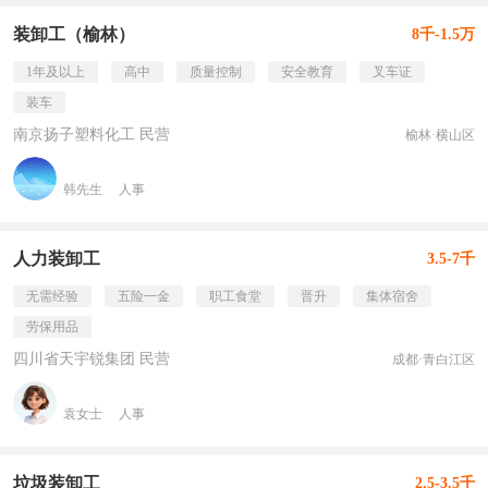
装卸工（榆林）
8千-1.5万
1年及以上
高中
质量控制
安全教育
叉车证
装车
南京扬子塑料化工 民营
榆林·横山区
韩先生
人事
人力装卸工
3.5-7千
无需经验
五险一金
职工食堂
晋升
集体宿舍
劳保用品
四川省天宇锐集团 民营
成都·青白江区
袁女士
人事
垃圾装卸工
2.5-3.5千