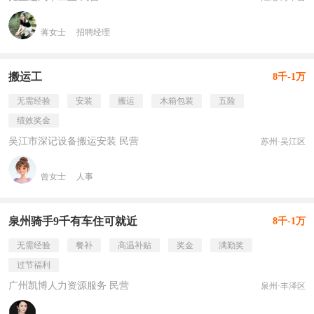
蒋女士
招聘经理
搬运工
8千-1万
无需经验
安装
搬运
木箱包装
五险
绩效奖金
吴江市深记设备搬运安装 民营
苏州·吴江区
曾女士
人事
泉州骑手9千有车住可就近
8千-1万
无需经验
餐补
高温补贴
奖金
满勤奖
过节福利
广州凯博人力资源服务 民营
泉州·丰泽区