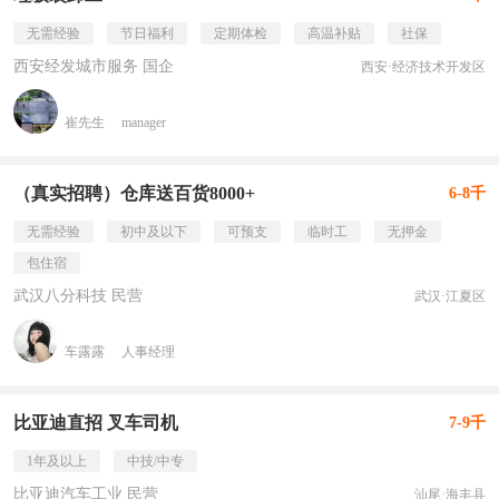
无需经验
节日福利
定期体检
高温补贴
社保
西安经发城市服务 国企
西安·经济技术开发区
崔先生
manager
（真实招聘）仓库送百货8000+
6-8千
无需经验
初中及以下
可预支
临时工
无押金
包住宿
武汉八分科技 民营
武汉·江夏区
车露露
人事经理
比亚迪直招 叉车司机
7-9千
1年及以上
中技/中专
比亚迪汽车工业 民营
汕尾·海丰县