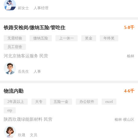
郝女士
人事经理
铁路安检岗/缴纳五险/管吃住
5-8千
无需经验
缴纳五险
上一休一
奖金
年终奖
员工宿舍
河北京驰客运服务 民营
榆林
岳先生
人事
物流内勤
4-6千
2年及以上
大专
五险一金
办公软件
excel
erp
陕西欣晟绿能新材料 民营
榆林·横山区
欣晟
文员