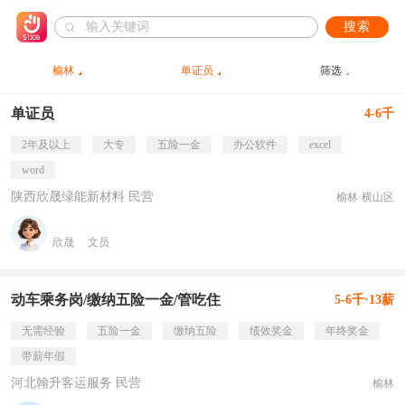
搜索
榆林
单证员
筛选
单证员
4-6千
2年及以上
大专
五险一金
办公软件
excel
word
陕西欣晟绿能新材料 民营
榆林·横山区
欣晟
文员
动车乘务岗/缴纳五险一金/管吃住
5-6千·13薪
无需经验
五险一金
缴纳五险
绩效奖金
年终奖金
带薪年假
河北翰升客运服务 民营
榆林