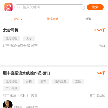
搜索
营口
物流仓储
筛选
危货司机
8.5-9千
无需经验
大专
辽宁腾涌物流仓储 民营
营口
顺丰直招流水线操作员-营口
5-6千
无需经验
分拣
装车
缴纳五险
五险
节日福利
顺丰速运（沈阳） 民营
营口·老边区
邵先生
招聘主管