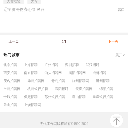
无需经验
大专
辽宁腾涌物流仓储 民营
营口
上一页
1/1
下一页
热门城市
展开
北京招聘
上海招聘
广州招聘
深圳招聘
武汉招聘
西安招聘
南京招聘
汕头招聘网
揭阳招聘网
成都招聘
茂名招聘网
扬州招聘网
青岛招聘
杭州招聘网
滁州招聘
台州招聘网
杭州银行招聘
襄阳招聘
安庆招聘网
绵阳招聘
十堰招聘
保定招聘
苏州银行招聘
唐山招聘
重庆银行招聘
乐山招聘
上饶招聘网
无忧工作网版权所有©1999-2026