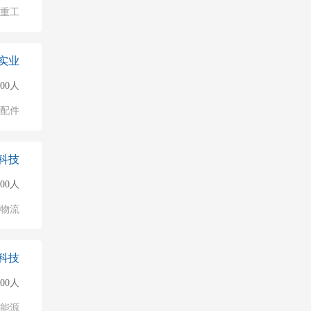
/重工
实业
000人
配件
科技
500人
/物流
科技
000人
能源