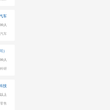
汽车
000人
汽车
川）
000人
/科研
科技
0人以上
/零售