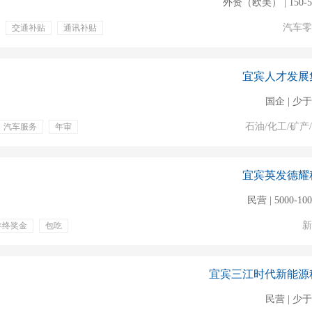
外资（欧美） | 150-
汽车零
交通补贴
通讯补贴
宜宾人才发展
国企 | 少于
石油/化工/矿产
汽车服务
年审
宜宾英发德耀
民营 | 5000-10
新
年终奖金
包吃
宜宾三江时代新能源
民营 | 少于