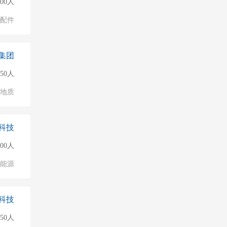
500人
配件
集团
50人
/地质
科技
000人
能源
科技
50人