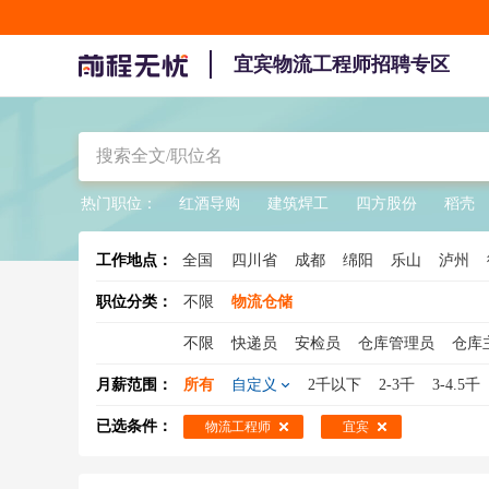
宜宾物流工程师招聘专区
热门职位：
红酒导购
建筑焊工
四方股份
稻壳
工作地点：
全国
四川省
成都
绵阳
乐山
泸州
阿坝
凉山
职位分类：
不限
物流仓储
不限
快递员
安检员
仓库管理员
仓库
调度员
集装箱业务
物流销售
京东快递
月薪范围：
所有
自定义
2千以下
2-3千
3-4.5千
物流工程师
物流文员
物流跟单员
搬运
已选条件：
物流工程师
宜宾