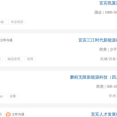
宜宾凯翼
国企 | 1000-5
补贴
专业培训
商管理
仓储物流
宜宾三江时代新能源
立即沟通
民营 | 少于
机械/设备
业
物流管理
管理
鹏程无限新能源科技（四
民营 | 500-1
学术
ppt
金蝶
有餐补
定期体检
宜宾人才发展
布
立即沟通