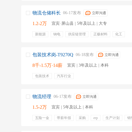
物流仓储科长
06-17发布
立即沟通
1.2-2万
宜宾·屏山县 | 5年及以上 | 大专
新能源
钠电
供应链管理
正极材料
化工
包装技术岗-T9270Q
06-18发布
立即沟通
8千-1.5万·14薪
宜宾 | 3年及以上 | 本科
包装技术
汽车行业
物流经理
06-17发布
立即沟通
1.5-2万
宜宾 | 5年及以上 | 本科
五险一金
带薪年假
采购
erp
生产计划
销
计划管理
过程管控
物料控制
物料进度
物流