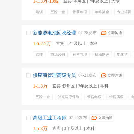
1-1.3万·13薪
宜宾·翠屏区 | 3年及以上 | 大专
培训
五险一金
带薪年假
年终奖金
专业培训
物流
客户联系
physical
spe
upstream
新能源电池回收经理
07-28发布
立即沟通
1.6-2.5万
宜宾 | 5年及以上 | 本科
管理
市场营销
运营管理
机械制造
电化学
渠道拓展
4s
控制采购成本
五险一金
供应商管理高级专员
07-21发布
立即沟通
1-1.3万
宜宾·叙州区 | 3年及以上 | 本科
五险一金
补充医疗保险
带薪年假
带薪病假
有餐补
高级工业工程师
07-20发布
立即沟通
1.5-3万
宜宾 | 3年及以上 | 本科