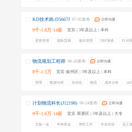
api
sql数据库
五险一金
补充医疗保险
带薪年
年终奖金
包吃
有餐补
KD技术岗-D5667J
07-02发布
立即沟通
9千-1.8万·14薪
宜宾 | 3年及以上 | 本科
变更管理
国际贸易
项目管理
ERP系统
PLM
物流规划工程师
06-26发布
立即沟通
8千-1.5万
宜宾·叙州区 | 3年及以上 | 本科
管理
数据分析
自动化
物流
成本分析
iat
成本预算
管理体系
叉车
五险一金
带薪年假
定期体检
计划物流科长(J12198)
06-24发布
立即沟通
9千-1.6万·14薪
宜宾·翠屏区 | 5年及以上 | 大专
五险一金
年终奖金
弹性工作
专业培训
员工
补充医疗保险
绩效奖金