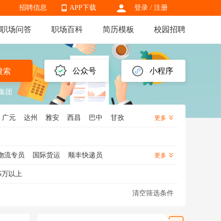
招聘信息
APP下载
登录
/
注册
职场问答
职场百科
简历模板
校园招聘
APP下载
公众号
小程序
搜索
集团
广元
达州
雅安
西昌
巴中
甘孜
更多
物流专员
国际货运
顺丰快递员
更多
理
物流运营
物流跟单
物流经理
5万以上
输经理
清空筛选条件