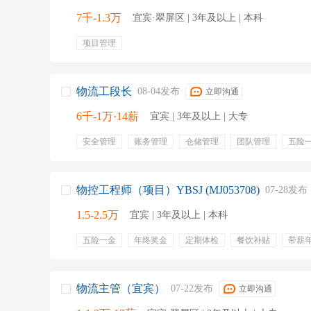
7千-1.3万
宜宾·翠屏区 | 3年及以上 | 本科
项目管理
物流工段长
08-04发布
立即沟通
6千-1万·14薪
宜宾 | 3年及以上 | 大专
安全管理
账务管理
仓储管理
团队管理
五险
餐饮补贴
通讯补贴
专业培训
年终奖金
定期
物控工程师（项目）YBSJ (MJ053708)
07-28发布
1.5-2.5万
宜宾 | 3年及以上 | 本科
五险一金
年终奖金
定期体检
餐饮补贴
带薪
免费班车
包住宿
弹性工作
物流主管（宜宾）
07-22发布
立即沟通