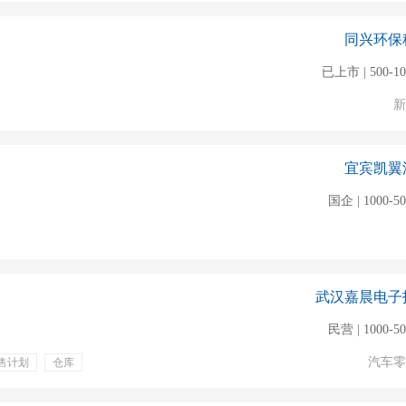
同兴环保
已上市 | 500-1
新
宜宾凯翼
国企 | 1000-5
武汉嘉晨电子
民营 | 1000-5
汽车零
售计划
仓库
仓储管理