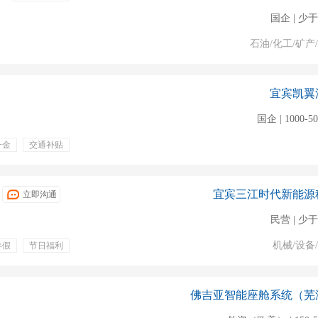
国企 | 少于
石油/化工/矿产
宜宾凯翼
国企 | 1000-5
一金
交通补贴
体检
宜宾三江时代新能源
立即沟通
民营 | 少于
机械/设备
年假
节日福利
佛吉亚智能座舱系统（芜