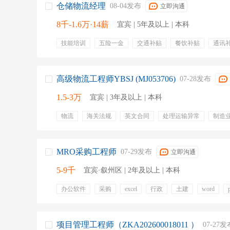
仓储物流经理
08-04发布
立即沟通
8千-1.6万·14薪
宜宾 | 5年及以上 | 本科
技能培训
五险一金
交通补贴
餐饮补贴
通讯
年终奖金
定期体检
汽车制造
成本控制
供应
物流规划
高级物流工程师YBSJ (MJ053706)
07-28发布
1.5-3万
宜宾 | 3年及以上 | 本科
物流
海关法规
英文合同
处理运输异常
制造
MRO采购工程师
07-29发布
立即沟通
5-9千
宜宾·叙州区 | 2年及以上 | 本科
办公软件
采购
excel
行政
土建
word
供应商管理
oa
五险一金
带薪年假
通讯补贴
项目管理工程师（ZKA202600018011 ）
07-27发