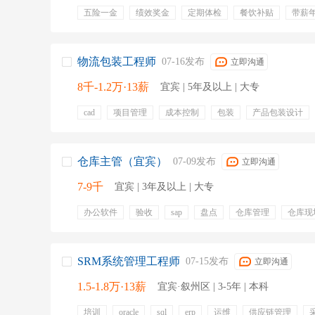
五险一金
绩效奖金
定期体检
餐饮补贴
带薪
包住宿
物流包装工程师
07-16发布
立即沟通
8千-1.2万·13薪
宜宾 | 5年及以上 | 大专
cad
项目管理
成本控制
包装
产品包装设计
包装规范
物流运作预算
物流技术
五险一金
专业培训
定期体检
带薪年假
节日福利
交通
补充医疗保险
仓库主管（宜宾）
07-09发布
立即沟通
7-9千
宜宾 | 3年及以上 | 大专
办公软件
验收
sap
盘点
仓库管理
仓库现
专业培训
带薪年假
绩效奖金
SRM系统管理工程师
07-15发布
立即沟通
1.5-1.8万·13薪
宜宾·叙州区 | 3-5年 | 本科
培训
oracle
sql
erp
运维
供应链管理