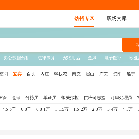
热招专区
职场文库
办公数据分析
法律事务
宠物用品
金风
电子医疗
欧亚
德阳
宜宾
自贡
内江
攀枝花
南充
眉山
广安
资阳
遂宁
主管
仓储
分拣员
单证员
报关报检
供应链总监
订单处理员
员
仓库文员
装卸工
物流客服
供应链专员
供应链主管
仓库经
4.5-6千
6-8千
0.8-1万
1-1.5万
1.5-2万
2-3万
3-4万
4-5万
工
物流调度员
物流总监
物流司机
供应链经理
仓储理货员
运