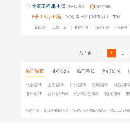
物流工程师/主管
05-12发布
立即沟通
8千-1.5万·13薪
宜宾·叙州区 | 3年及以上 | 本科
新能源
五险一金
带薪年假
通讯补贴
有餐补
erp
汽车
sap
分析报告
供应链管理
协调
新能源行业
原材料采购
共 3 页
1
2
热门城市
推荐职位
热门职位
热门公司
北京招聘
上海招聘
广州招聘
深圳招聘
武汉招聘
滁州招聘
台州招聘网
杭州银行招聘
襄阳招聘
安
当前位置：
物流仓储招聘网
>
宜宾物流仓储招聘信息
>
物流工程师