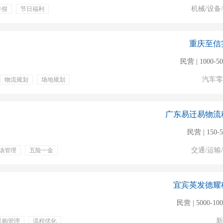
机械/设备
年假
节日福利
重庆至信
民营 | 1000-5
汽车零
物流规划
场地规划
年终奖金
绩效奖金
补贴
周末双休
广东易迁易物流
民营 | 150-
交通/运输
场管理
五险一金
宜宾英发德耀
民营 | 5000-10
新
采购管理
流程优化