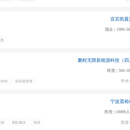
假
带薪病假
宜宾凯翼
国企 | 1000-5
系统
鹏程无限新能源科技（四
民营 | 500-1
学术
f16949
供应链管理
通讯补贴
有餐补
宁波震裕
民营 | 1000
批发
旅游
团队建设
培训