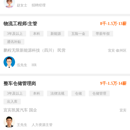
赵女士
招聘经理
物流工程师/主管
8千-1.5万·13薪
3年及以上
本科
新能源
五险一金
带薪年假
通讯补贴
鹏程无限新能源科技（四川） 民营
宜宾·叙州区
伍先生
HR
整车仓储管理岗
9千-1.5万·14薪
3年及以上
本科
法律法规
仓储
仓储管理
出入库
宜宾凯翼汽车 国企
宜宾
王先生
人力资源主管