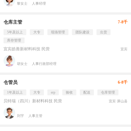
黎女士
人事经理
仓库主管
7-8千
5年及以上
大专
现场管理
团队建设
出货
库存管理
宜宾皓善新材料科技 民营
宜宾
胡女士
人事行政部经理
仓管员
6-8千
1年及以上
大专
erp
验收
配送
仓库管理
贝特瑞（四川）新材料科技 民营
宜宾·屏山县
刘宇
人事主管