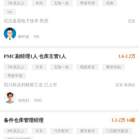
5年及以上
本科
五险一金
带薪年假
采购
erp
武汉嘉晨电子技术 民营
宜宾
梅怀超
HR
PMC副经理1人 仓库主管1人
1.6-2.2万
5年及以上
大专
五险一金
绩效奖金
餐饮补贴
带薪年假
四川科达利精密工业 已上市
宜宾·翠屏区
张胜利
HRD
备件仓库管理经理
1.2-2万·14薪
8年及以上
大专
汽车配件
整车备件
门店配件配送