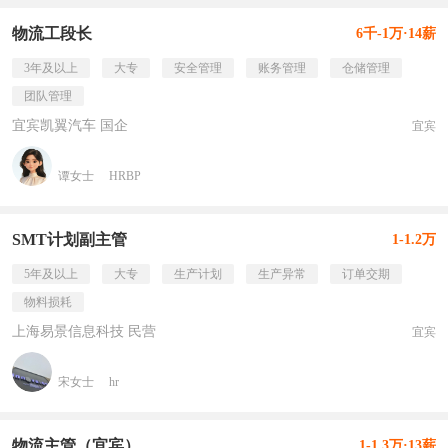
物流工段长
6千-1万·14薪
3年及以上
大专
安全管理
账务管理
仓储管理
团队管理
宜宾凯翼汽车 国企
宜宾
谭女士
HRBP
SMT计划副主管
1-1.2万
5年及以上
大专
生产计划
生产异常
订单交期
物料损耗
上海易景信息科技 民营
宜宾
宋女士
hr
物流主管（宜宾）
1-1.3万·13薪