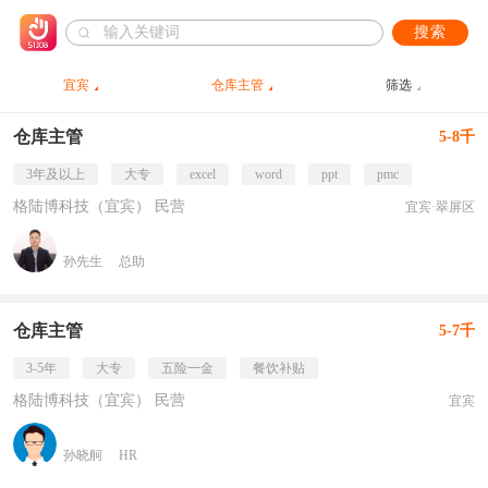
搜索
宜宾
仓库主管
筛选
仓库主管
5-8千
3年及以上
大专
excel
word
ppt
pmc
格陆博科技（宜宾） 民营
宜宾·翠屏区
孙先生
总助
仓库主管
5-7千
3-5年
大专
五险一金
餐饮补贴
格陆博科技（宜宾） 民营
宜宾
孙晓舸
HR