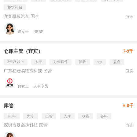
餐饮补贴
宜宾凯翼汽车 国企
宜宾
谭女士
HRBP
仓库主管（宜宾）
7-9千
3年及以上
大专
办公软件
验收
sap
盘点
广东易迁易物流科技 民营
宜宾
何女士
人事专员
库管
6-8千
3-5年
大专
出货
入库
收货
备料
深圳市垦鑫达科技 民营
宜宾