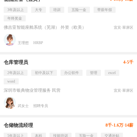
3年及以上
大专
培训
五险一金
带薪年假
年终奖金
佛吉亚智能座舱系统（芜湖） 外资（欧美）
宜宾·翠屏区
王理想
HRBP
仓库管理员
4-5千
2年及以上
初中及以下
办公软件
管理
excel
word
深圳市银典物业管理服务 民营
宜宾·翠屏区
武女士
招聘专员
仓储物流经理
8千-1.6万·14薪
5年及以上
本科
技能培训
五险一金
交通补贴