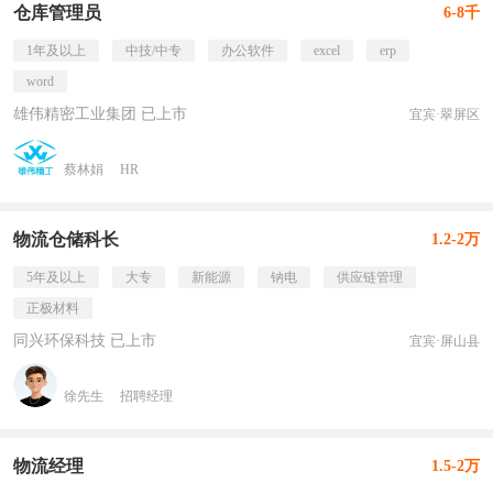
仓库管理员
6-8千
1年及以上
中技/中专
办公软件
excel
erp
word
雄伟精密工业集团 已上市
宜宾·翠屏区
蔡林娟
HR
物流仓储科长
1.2-2万
5年及以上
大专
新能源
钠电
供应链管理
正极材料
同兴环保科技 已上市
宜宾·屏山县
徐先生
招聘经理
物流经理
1.5-2万