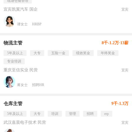
现场仓储管理
宜宾凯翼汽车 国企
宜宾
谭女士
HRBP
物流主管
8千-1.2万·13薪
5年及以上
大专
五险一金
绩效奖金
年终奖金
专业培训
重庆至信实业 民营
宜宾
蒋女士
招聘HR
仓库主管
9千-1.3万
5年及以上
大专
培训
管理
招聘
erp
武汉嘉晨电子技术 民营
宜宾