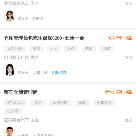
宜宾凯翼汽车 国企
宜宾
谭女士
HRBP
仓库管理员包吃住保底6200+五险一金
6.2-7千·13薪
无需经验
测试
smt
盘点
包装
组装
四川鑫庆科技 民营
宜宾
邓女士
人事主管
刚刚活跃
整车仓储管理岗
9千-1.5万·14薪
3年及以上
本科
法律法规
仓储
仓储管理
出入库
宜宾凯翼汽车 国企
宜宾
王先生
人力资源主管