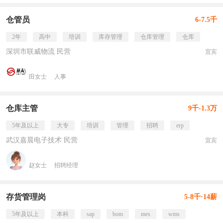
仓管员
6-7.5千
2年
高中
培训
库存管理
仓库管理
仓库
深圳市联威物流 民营
宜宾
田女士
人事
仓库主管
9千-1.3万
5年及以上
大专
培训
管理
招聘
erp
武汉嘉晨电子技术 民营
宜宾
赵女士
招聘经理
存货管理岗
5-8千·14薪
5年及以上
本科
sap
bom
mes
wms