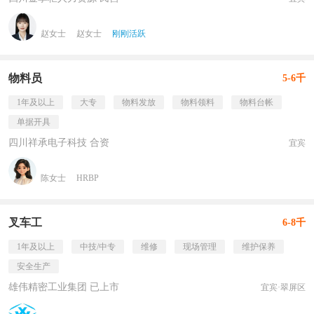
赵女士
赵女士
刚刚活跃
物料员
5-6千
1年及以上
大专
物料发放
物料领料
物料台帐
单据开具
四川祥承电子科技 合资
宜宾
陈女士
HRBP
叉车工
6-8千
1年及以上
中技/中专
维修
现场管理
维护保养
安全生产
雄伟精密工业集团 已上市
宜宾·翠屏区