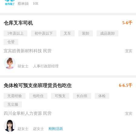
蔡林娟
HR
仓库叉车司机
5-6千
1年及以上
初中及以下
叉车
装卸
成品装卸
仓管
宜宾皓善新材料科技 民营
宜宾
胡女士
人事行政部经理
免体检可预支坐班理货员包吃住
6-6.5千
无需经验
包吃住
可预支
长白班
体检
无尘服
四川金掌柜人力资源 民营
宜宾
赵女士
赵女士
刚刚活跃