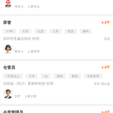
何女士
人事专员
库管
6-8千
3-5年
大专
出货
入库
收货
备料
深圳市垦鑫达科技 民营
宜宾
黎女士
人事经理
仓管员
6-8千
1年及以上
大专
erp
验收
配送
仓库管理
贝特瑞（四川）新材料科技 民营
宜宾·屏山县
刘宇
人事主管
仓库管理员
6-8千