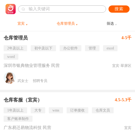
搜索
宜宾
仓库管理员
筛选
仓库管理员
4-5千
2年及以上
初中及以下
办公软件
管理
excel
word
深圳市银典物业管理服务 民营
宜宾·翠屏区
武女士
招聘专员
仓库客服（宜宾）
4.5-5.3千
1年及以上
大专
wms
订单接收
仓库文员
客户账单制作
广东易迁易物流科技 民营
宜宾