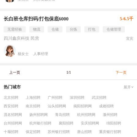
长白班仓库扫码/打包保底6000
5-6.5千
无需经验
物流
仓储
分拣
打包
仓储管理
四川鑫庆科技 民营
宜宾
杨女士
人事经理
上一页
1/1
下一页
热门城市
展开
北京招聘
上海招聘
广州招聘
深圳招聘
武汉招聘
西安招聘
南京招聘
汕头招聘网
揭阳招聘网
成都招聘
茂名招聘网
扬州招聘网
青岛招聘
杭州招聘网
滁州招聘
台州招聘网
杭州银行招聘
襄阳招聘
安庆招聘网
绵阳招聘
十堰招聘
保定招聘
苏州银行招聘
唐山招聘
重庆银行招聘