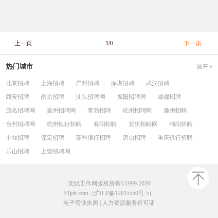
上一页
1/0
下一页
热门城市
展开
北京招聘
上海招聘
广州招聘
深圳招聘
武汉招聘
西安招聘
南京招聘
汕头招聘网
揭阳招聘网
成都招聘
茂名招聘网
扬州招聘网
青岛招聘
杭州招聘网
滁州招聘
台州招聘网
杭州银行招聘
襄阳招聘
安庆招聘网
绵阳招聘
十堰招聘
保定招聘
苏州银行招聘
唐山招聘
重庆银行招聘
乐山招聘
上饶招聘网
无忧工作网版权所有©1999-2026
51job.com（沪ICP备12015550号-5）
电子营业执照
|
人力资源服务许可证