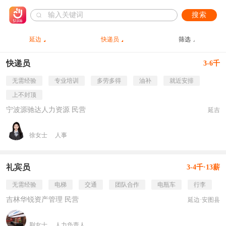
搜索
延边
快递员
筛选
快递员
3-6千
无需经验
专业培训
多劳多得
油补
就近安排
上不封顶
宁波源驰达人力资源 民营
延吉
徐女士
人事
礼宾员
3-4千·13薪
无需经验
电梯
交通
团队合作
电瓶车
行李
吉林华锐资产管理 民营
延边·安图县
荆女士
人力负责人