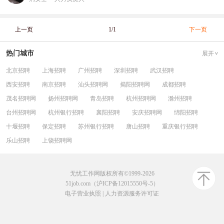
上一页
1/1
下一页
热门城市
展开
北京招聘
上海招聘
广州招聘
深圳招聘
武汉招聘
西安招聘
南京招聘
汕头招聘网
揭阳招聘网
成都招聘
茂名招聘网
扬州招聘网
青岛招聘
杭州招聘网
滁州招聘
台州招聘网
杭州银行招聘
襄阳招聘
安庆招聘网
绵阳招聘
十堰招聘
保定招聘
苏州银行招聘
唐山招聘
重庆银行招聘
乐山招聘
上饶招聘网
无忧工作网版权所有©1999-2026
51job.com（沪ICP备12015550号-5）
电子营业执照
|
人力资源服务许可证