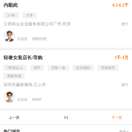
内勤岗
4.5-6.2千
3-5年
大专
江西和众企业服务有限公司广州 民营
西宁
石先生
招聘经理
轻奢女装店长/导购
5千-1万
3年及以上
高中
五险一金
生日福利
月休四天
带薪年假
深圳市赢家服饰 已上市
西宁
王先生
HRBP
上一页
1/1
下一页
热门城市
展开