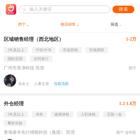
搜索
西宁
物流销售
筛选
区域销售经理（西北地区）
1-2万
2年及以上
中技/中专
市场营销
市场调研
国际贸易
合同签订
广州市美净科技 民营
西宁
吴女士
人事主管
当前活跃
外仓经理
1.2-1.8万
5年及以上
本科
健康体检
入职体检
五险一金
餐饮补贴
青海泰丰先行锂能科技（集团） 民营
西宁·湟中区