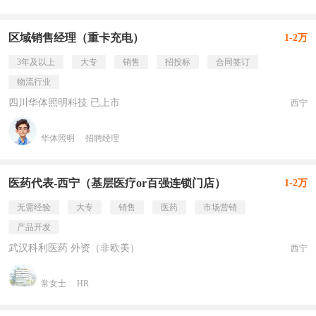
区域销售经理（重卡充电）
1-2万
3年及以上
大专
销售
招投标
合同签订
物流行业
四川华体照明科技 已上市
西宁
华体照明
招聘经理
医药代表-西宁（基层医疗or百强连锁门店）
1-2万
无需经验
大专
销售
医药
市场营销
产品开发
武汉科利医药 外资（非欧美）
西宁
常女士
HR