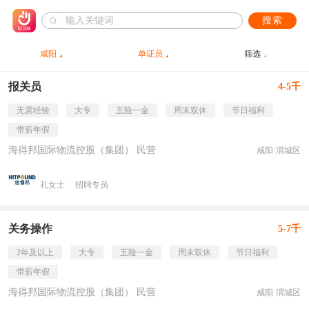
搜索
咸阳
单证员
筛选
报关员
4-5千
无需经验
大专
五险一金
周末双休
节日福利
带薪年假
海得邦国际物流控股（集团） 民营
咸阳·渭城区
孔女士
招聘专员
关务操作
5-7千
2年及以上
大专
五险一金
周末双休
节日福利
带薪年假
海得邦国际物流控股（集团） 民营
咸阳·渭城区