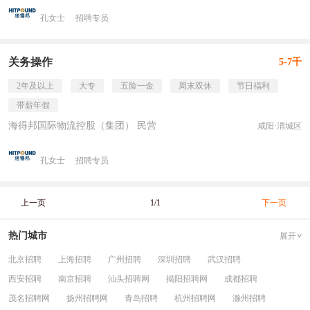
孔女士
招聘专员
关务操作
5-7千
2年及以上
大专
五险一金
周末双休
节日福利
带薪年假
海得邦国际物流控股（集团） 民营
咸阳·渭城区
孔女士
招聘专员
上一页
1/1
下一页
热门城市
展开
北京招聘
上海招聘
广州招聘
深圳招聘
武汉招聘
西安招聘
南京招聘
汕头招聘网
揭阳招聘网
成都招聘
茂名招聘网
扬州招聘网
青岛招聘
杭州招聘网
滁州招聘