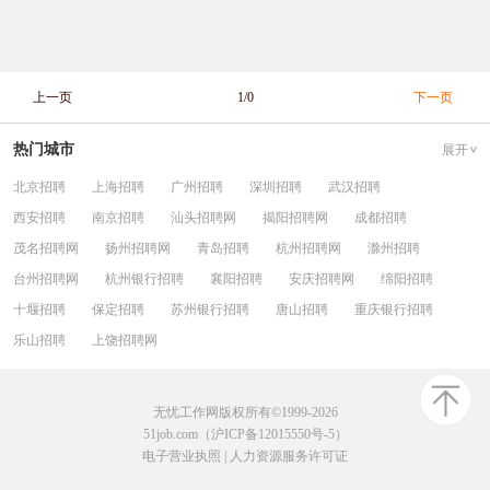
上一页
1/0
下一页
热门城市
展开
北京招聘
上海招聘
广州招聘
深圳招聘
武汉招聘
西安招聘
南京招聘
汕头招聘网
揭阳招聘网
成都招聘
茂名招聘网
扬州招聘网
青岛招聘
杭州招聘网
滁州招聘
台州招聘网
杭州银行招聘
襄阳招聘
安庆招聘网
绵阳招聘
十堰招聘
保定招聘
苏州银行招聘
唐山招聘
重庆银行招聘
乐山招聘
上饶招聘网
无忧工作网版权所有©1999-2026
51job.com（沪ICP备12015550号-5）
电子营业执照
|
人力资源服务许可证