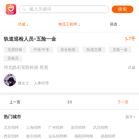
搜索
武威
物流工程师
筛选
轨道巡检人员+五险一金
5-7千
无需经验
中技/中专
安全检查
轨道交通
五险一金
安检员
河北皓石安防科技 民营
武威
魏女士
人事经理
上一页
1/1
下一页
热门城市
展开
北京招聘
上海招聘
广州招聘
深圳招聘
武汉招聘
西安招聘
南京招聘
汕头招聘网
揭阳招聘网
成都招聘