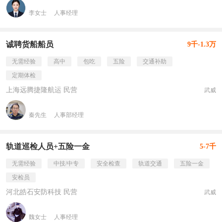
李女士
人事经理
诚聘货船船员
9千-1.3万
无需经验
高中
包吃
五险
交通补助
定期体检
上海远腾捷隆航运 民营
武威
秦先生
人事部经理
轨道巡检人员+五险一金
5-7千
无需经验
中技/中专
安全检查
轨道交通
五险一金
安检员
河北皓石安防科技 民营
武威
魏女士
人事经理