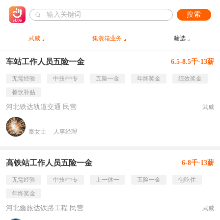
搜索
武威
集装箱业务
筛选
车站工作人员五险一金
6.5-8.5千·13薪
无需经验
中技/中专
五险一金
年终奖金
绩效奖金
餐饮补贴
河北铁达轨道交通 民营
武威
秦女士
人事经理
高铁站工作人员五险一金
6-8千·13薪
无需经验
中技/中专
上一休一
五险一金
包吃住
年终奖金
河北鑫旅达铁路工程 民营
武威