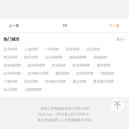
上一页
1/0
下一页
热门城市
展开
北京招聘
上海招聘
广州招聘
深圳招聘
武汉招聘
西安招聘
南京招聘
汕头招聘网
揭阳招聘网
成都招聘
茂名招聘网
扬州招聘网
青岛招聘
杭州招聘网
滁州招聘
台州招聘网
杭州银行招聘
襄阳招聘
安庆招聘网
绵阳招聘
十堰招聘
保定招聘
苏州银行招聘
唐山招聘
重庆银行招聘
乐山招聘
上饶招聘网
无忧工作网版权所有©1999-2026
51job.com（沪ICP备12015550号-5）
电子营业执照
|
人力资源服务许可证