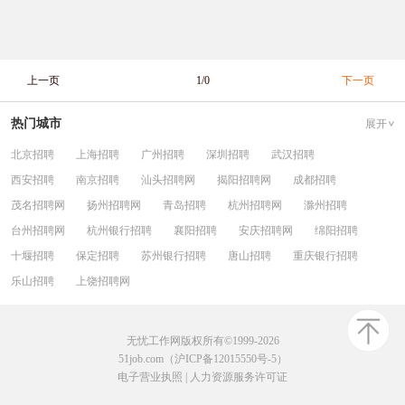
上一页
1/0
下一页
热门城市
展开
北京招聘
上海招聘
广州招聘
深圳招聘
武汉招聘
西安招聘
南京招聘
汕头招聘网
揭阳招聘网
成都招聘
茂名招聘网
扬州招聘网
青岛招聘
杭州招聘网
滁州招聘
台州招聘网
杭州银行招聘
襄阳招聘
安庆招聘网
绵阳招聘
十堰招聘
保定招聘
苏州银行招聘
唐山招聘
重庆银行招聘
乐山招聘
上饶招聘网
无忧工作网版权所有©1999-2026
51job.com（沪ICP备12015550号-5）
电子营业执照
|
人力资源服务许可证