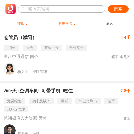
搜索
濮阳
仓库主管
筛选
仓管员（濮阳）
3-4千
1-3年
大专
五险一金
年终奖金
浙江中通通信 国企
濮阳·华龙区
杨女士
招聘管理
260/天+空调车间+可带手机+吃住
7-8千
无需经验
初中及以下
调试
作业指导书
读写
现场5s管理
芜湖硕启人力资源 民营
濮阳
赵先生
经理