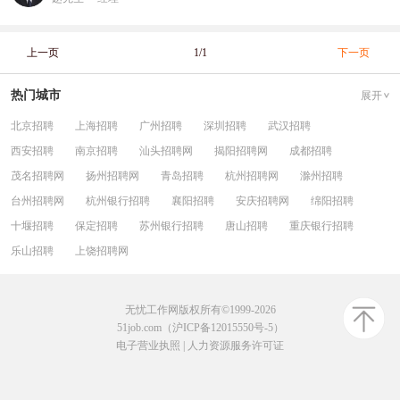
上一页
1/1
下一页
热门城市
展开
北京招聘
上海招聘
广州招聘
深圳招聘
武汉招聘
西安招聘
南京招聘
汕头招聘网
揭阳招聘网
成都招聘
茂名招聘网
扬州招聘网
青岛招聘
杭州招聘网
滁州招聘
台州招聘网
杭州银行招聘
襄阳招聘
安庆招聘网
绵阳招聘
十堰招聘
保定招聘
苏州银行招聘
唐山招聘
重庆银行招聘
乐山招聘
上饶招聘网
无忧工作网版权所有©1999-2026
51job.com（沪ICP备12015550号-5）
电子营业执照
|
人力资源服务许可证