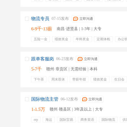
缴纳五险
包食宿
年度体检
法定节假
节假日
管吃住
票务咨询
售票
票务服务
票务运营
系统运营维护
票务系统
客运服务
检票
陆运
物流专员
07-15发布
立即沟通
6-9千·13薪
南昌·进贤县 | 1-3年 | 大专
五险一金
绩效奖金
年终奖金
定期体检
办公
物流
异常处理
报关
供应商管理
发货
供
跟单客服岗
06-23发布
立即沟通
5-7千
赣州·章贡区 | 无需经验 | 本科
下午茶
周末双休
带薪年假
绩效奖金
生日会
假日福利
节假日
补贴
英语
物流
国际贸
英文读写
外贸跟单
英语cet_4
邮件处理
数据
国际物流主管
06-12发布
立即沟通
1-1.5万
赣州·赣县区 | 3年及以上 | 大专
erp
海运
国际贸易
商务英语
国际物流
供
数据支持
报关报检
运营报表