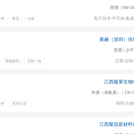
民营 | 500-1
电子技术/半导体/集
分析
配送
仓储
展赫（深圳）供
民营 | 少于
交通/运输
货物跟踪
五险一金
福利
全勤奖
期团建
江西隆莱生物
外资（非欧美） | 150-5
制药/生
分析
医药行业
供应链管理
进出口
江西聚昌新材料