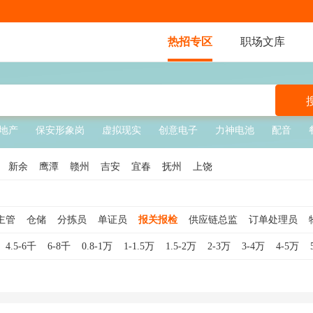
热招专区
职场文库
地产
保安形象岗
虚拟现实
创意电子
力神电池
配音
新余
鹰潭
赣州
吉安
宜春
抚州
上饶
主管
仓储
分拣员
单证员
报关报检
供应链总监
订单处理员
员
仓库文员
装卸工
物流客服
供应链专员
供应链主管
仓库经
4.5-6千
6-8千
0.8-1万
1-1.5万
1.5-2万
2-3万
3-4万
4-5万
工
物流调度员
物流总监
物流司机
供应链经理
仓储理货员
运