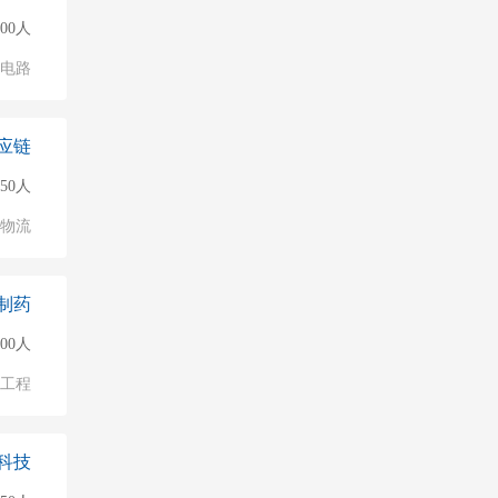
000人
成电路
应链
50人
/物流
制药
00人
物工程
科技