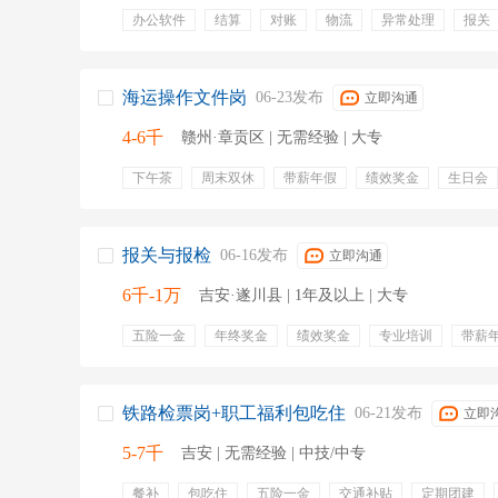
办公软件
结算
对账
物流
异常处理
报关
发货
供应链
海运操作文件岗
06-23发布
立即沟通
4-6千
赣州·章贡区 | 无需经验 | 大专
下午茶
周末双休
带薪年假
绩效奖金
生日会
假日福利
节假日
补贴
报关与报检
06-16发布
立即沟通
6千-1万
吉安·遂川县 | 1年及以上 | 大专
五险一金
年终奖金
绩效奖金
专业培训
带薪
节日福利
包吃住
物流
报关
国际贸易
法
送样
报检
抽检
查验
化验
铁路检票岗+职工福利包吃住
06-21发布
立即
5-7千
吉安 | 无需经验 | 中技/中专
餐补
包吃住
五险一金
交通补贴
定期团建