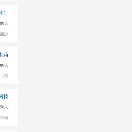
州）
000人
能源
制药
00人
物工程
科技
150人
公司