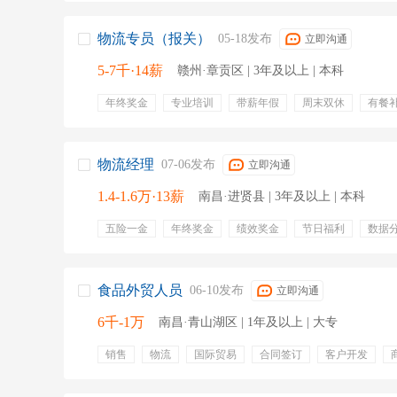
物流专员（报关）
05-18发布
立即沟通
5-7千·14薪
赣州·章贡区 | 3年及以上 | 本科
年终奖金
专业培训
带薪年假
周末双休
有餐
定期团建
电脑
英语口语
报关报检
结款
物流费用对账
申请盖章
零担物流
清关资料制作
物流经理
07-06发布
立即沟通
1.4-1.6万·13薪
南昌·进贤县 | 3年及以上 | 本科
五险一金
年终奖金
绩效奖金
节日福利
数据
异常处理
报关
客户服务
英语读写
供应链管
食品外贸人员
06-10发布
立即沟通
6千-1万
南昌·青山湖区 | 1年及以上 | 大专
销售
物流
国际贸易
合同签订
客户开发
客户资源
市场拓展
英语听说读写
五险一金
带薪年假
年终奖金
晋升通道
补贴