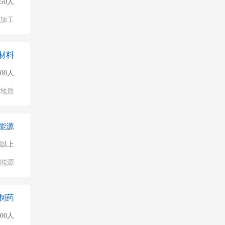
150人
加工
材料
000人
/地质
能源
0人以上
能源
制药
00人