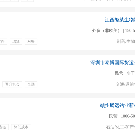
包吃包住
培训
处理系统异常
江西隆莱生物
外资（非欧美） | 150-5
制药/生
软件
结算
对账
应链
深圳市泰博国际货运
民营 | 少于
交通/运输
晋升机会
全勤
易
英语六级
汇报
订单协调
赣州腾远钴业新
民营 | 1000-5
石油/化工/矿产
应链
降低成本