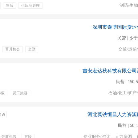
制药/生
售后
供应商管理
深圳市泰博国际货运
民营 | 少于
交通/运输
晋升机会
全勤
吉安宏达秋科技有限公司
民营 | 150-
石油/化工/矿产
年假
员工旅游
律法规
英语读写
河北冀铁恒昌人力资源
沟通
民营 | 50-
专业服务(咨询、人力资源、
带薪年假
五险