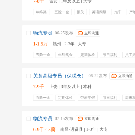
7-8千
吉安 | 1年及以上 | 大专
年终奖
五险一金
报关
英语四级
拖车
产
物流专员
06-25发布
立即沟通
1-1.5万
赣州 | 2-3年 | 大专
五险一金
年终奖金
定期体检
节日福利
员工
交通补贴
周末双休
包住宿
包吃
进出口
出口许可证
物流管理
物流专员
关务高级专员（保税仓）
06-22发布
立即沟通
7-9千
上饶 | 3年及以上 | 本科
五险一金
定期体检
带薪年假
节日福利
周末
做五休二
全勤奖
erp
国际贸易
解决方案
账实相符
进出口报关
aeo认证
保税仓储
报关
物流专员
07-15发布
立即沟通
6-9千·13薪
南昌·进贤县 | 1-3年 | 大专