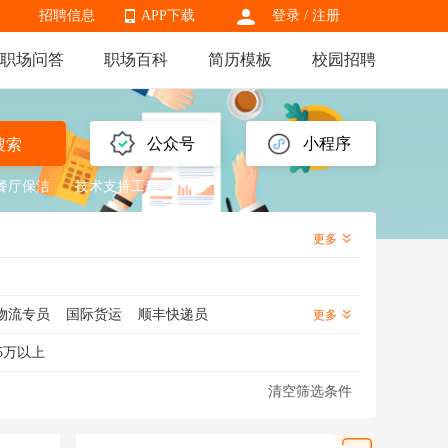
招聘信息
APP下载
登录
/
注册
职场问答
职场百科
简历模板
校园招聘
APP下载
公众号
小程序
搜索
餐厅保洁
技术支持工程师
更多
物流专员
国际货运
顺丰快递员
更多
理
物流运营
物流跟单
物流经理
5万以上
输经理
清空筛选条件