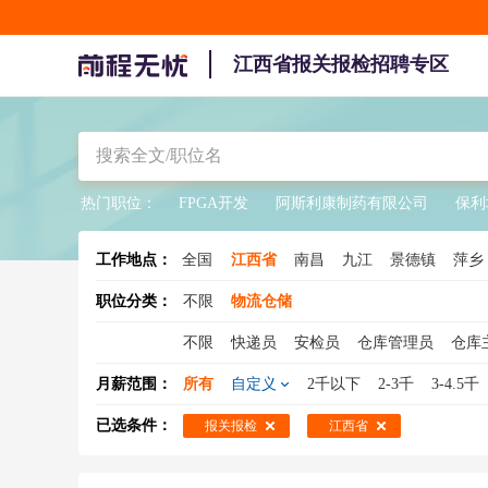
江西省报关报检招聘专区
热门职位：
FPGA开发
阿斯利康制药有限公司
保利
工作地点：
全国
江西省
南昌
九江
景德镇
萍乡
职位分类：
不限
物流仓储
不限
快递员
安检员
仓库管理员
仓库
调度员
集装箱业务
物流销售
京东快递
月薪范围：
所有
自定义
2千以下
2-3千
3-4.5千
物流工程师
物流文员
物流跟单员
搬运
已选条件：
报关报检
江西省