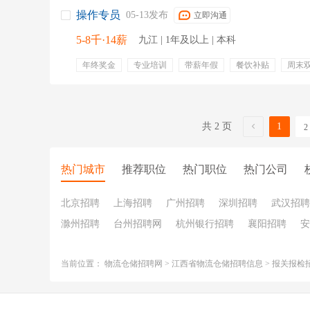
操作专员
05-13发布
立即沟通
5-8千·14薪
九江 | 1年及以上 | 本科
年终奖金
专业培训
带薪年假
餐饮补贴
周末
进出口
清关
报检
货物进出口
货物报关
加工贸易
报关流程
共 2 页
1
2
热门城市
推荐职位
热门职位
热门公司
北京招聘
上海招聘
广州招聘
深圳招聘
武汉招聘
滁州招聘
台州招聘网
杭州银行招聘
襄阳招聘
安
当前位置：
物流仓储招聘网
>
江西省物流仓储招聘信息
>
报关报检