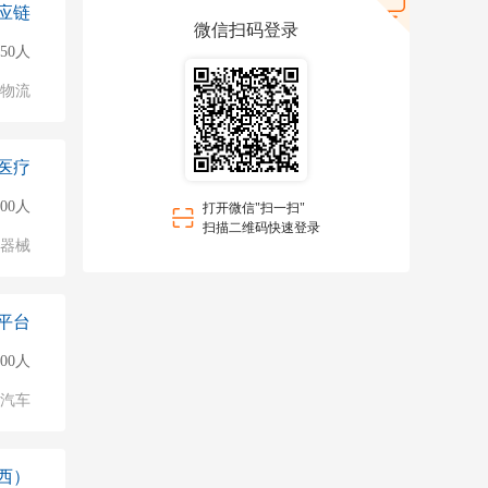
应链
微信扫码登录
50人
/物流
医疗
000人
打开微信"扫一扫"
扫描二维码快速登录
/器械
平台
000人
汽车
西）