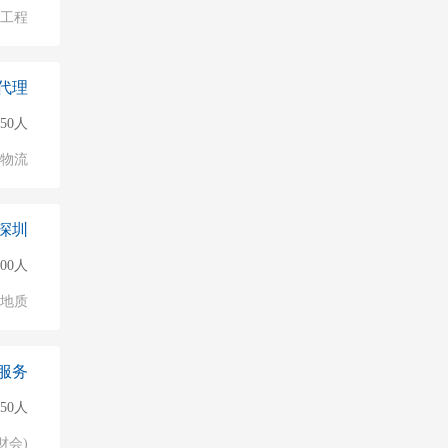
物工程
代理
50人
/物流
深圳
500人
/地质
服务
150人
财会)