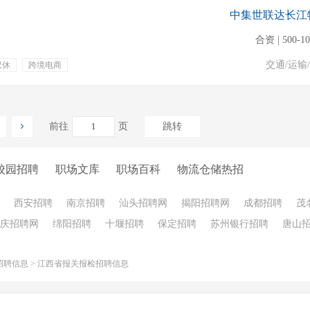
中集世联达长江
合资 | 500-1
交通/运输
双休
跨境电商
原产地证
海关查验
前往
页
跳转
校园招聘
职场文库
职场百科
物流仓储热招
西安招聘
南京招聘
汕头招聘网
揭阳招聘网
成都招聘
茂
庆招聘网
绵阳招聘
十堰招聘
保定招聘
苏州银行招聘
唐山
招聘信息
>
江西省报关报检招聘信息