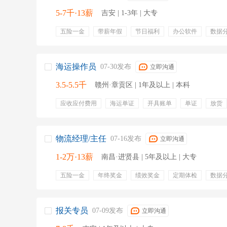
5-7千·13薪
吉安 | 1-3年 | 大专
五险一金
带薪年假
节日福利
办公软件
数据
物流运输
物流配送
物流运作
物流数据整理
海运操作员
07-30发布
立即沟通
3.5-5.5千
赣州·章贡区 | 1年及以上 | 本科
应收应付费用
海运单证
开具账单
单证
放货
年终奖金
绩效奖金
带薪年假
周末双休
节日
加班补贴
零食下午茶
带薪病假
专业培训
定
物流经理/主任
07-16发布
立即沟通
1-2万·13薪
南昌·进贤县 | 5年及以上 | 大专
五险一金
年终奖金
绩效奖金
定期体检
数据
团队管理
物流
异常处理
报关
英语读写
提单
报关专员
07-09发布
立即沟通