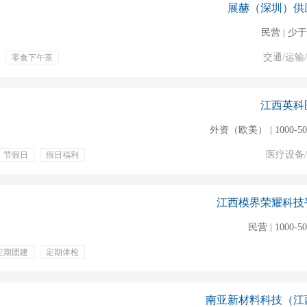
展赫（深圳）供
民营 | 少于
交通/运输
零食下午茶
确认
订单跟踪，
客户开发维护
江西英科
外资（欧美） | 1000-5
医疗设备
节假日
假日福利
国际贸易
商务英语
江西模界荣耀科技
民营 | 1000-5
定期团建
定期体检
南亚新材料科技（江