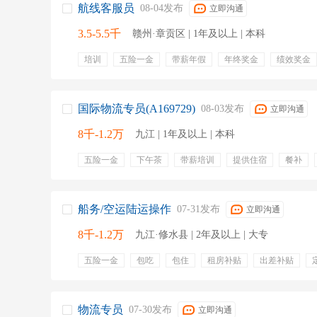
航线客服员
08-04发布
立即沟通
3.5-5.5千
赣州·章贡区 | 1年及以上 | 本科
培训
五险一金
带薪年假
年终奖金
绩效奖金
带薪病假
专业培训
定期团建
提单核对
出货
业务跟单
销售流程管理
协调出库物流
客户联系
国际物流专员(A169729)
08-03发布
立即沟通
8千-1.2万
九江 | 1年及以上 | 本科
五险一金
下午茶
带薪培训
提供住宿
餐补
班车
年假
人才补贴
订舱
物流
报关
跟单
核销
计算机应用
英语听说读写
对帐
船务/空运陆运操作
07-31发布
立即沟通
8千-1.2万
九江·修水县 | 2年及以上 | 大专
五险一金
包吃
包住
租房补贴
出差补贴
免费工作餐
绩效奖金
项目奖金
物流专员
07-30发布
立即沟通