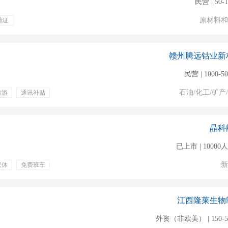
民营 | 50-
原材料和
地证
赣州腾远钴业新
民营 | 1000-5
石油/化工/矿产
旅游
通讯补贴
报关
商检
物流配送
晶科
已上市 | 1000
新
双休
免费班车
库存管理
新能源
员资格证
江西隆莱生物
外资（非欧美） | 150-5