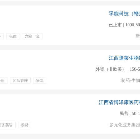
孚能科技（赣
已上市 | 1000-5
新
补
包住
六险一金
线上申报
国内物流
江西隆莱生物
外资（非欧美） | 150-5
制药/生
分析
团队管理
物流
理
国际货运
江西省博泽康医药
民营 | 50-
多元化业务集团
商务英语
发货
节日福利
定期团建