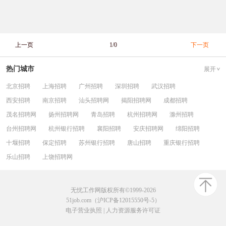
上一页
1/0
下一页
热门城市
展开
北京招聘
上海招聘
广州招聘
深圳招聘
武汉招聘
西安招聘
南京招聘
汕头招聘网
揭阳招聘网
成都招聘
茂名招聘网
扬州招聘网
青岛招聘
杭州招聘网
滁州招聘
台州招聘网
杭州银行招聘
襄阳招聘
安庆招聘网
绵阳招聘
十堰招聘
保定招聘
苏州银行招聘
唐山招聘
重庆银行招聘
乐山招聘
上饶招聘网
无忧工作网版权所有©1999-2026
51job.com（沪ICP备12015550号-5）
电子营业执照
|
人力资源服务许可证