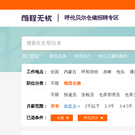
呼伦贝尔仓储招聘专区
热门职位：
惠伦晶体
环境设计
钟点工兼职晚班
工作地点：
全国
内蒙古
呼和浩特
赤峰
包头
通
职位分类：
不限
物流仓储
不限
快递员
安检员
仓库管理员
仓库
调度员
集装箱业务
物流销售
京东快递
月薪范围：
所有
自定义
2千以下
2-3千
3-4.5千
物流工程师
物流文员
物流跟单员
搬运
已选条件：
仓储
呼伦贝尔