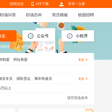
招聘信息
APP下载
登录
/
注册
职场问答
职场百科
简历模板
校园招聘
APP下载
公众号
小程序
搜索
场销售
威马汽车
郭勒盟
阿拉善盟
更多
物流专员
国际货运
顺丰快递员
更多
理
物流运营
物流跟单
物流经理
5万以上
输经理
清空筛选条件