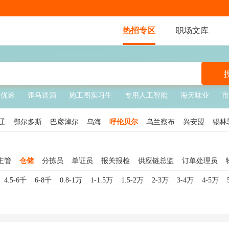
热招专区
职场文库
优速
歪马送酒
施工图实习生
专用人工智能
海天味业
市
辽
鄂尔多斯
巴彦淖尔
乌海
呼伦贝尔
乌兰察布
兴安盟
锡林
主管
仓储
分拣员
单证员
报关报检
供应链总监
订单处理员
员
仓库文员
装卸工
物流客服
供应链专员
供应链主管
仓库经
4.5-6千
6-8千
0.8-1万
1-1.5万
1.5-2万
2-3万
3-4万
4-5万
工
物流调度员
物流总监
物流司机
供应链经理
仓储理货员
运