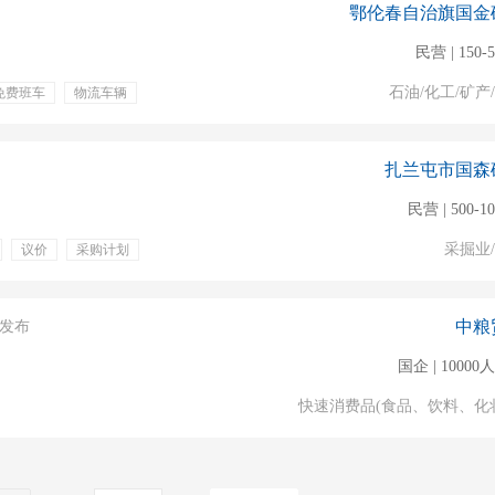
鄂伦春自治旗国金
民营 | 150-
石油/化工/矿产
免费班车
物流车辆
扎兰屯市国森
民营 | 500-1
采掘业
议价
采购计划
中粮
27发布
国企 | 1000
快速消费品(食品、饮料、化