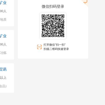
矿业
微信扫码登录
500人
/地质
矿业
000人
打开微信"扫一扫"
扫描二维码快速登录
/冶炼
贸易
0人以上
妆品)