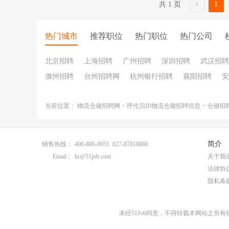
共 1 页
1
热门城市
推荐职位
热门职位
热门公司
北京招聘
上海招聘
广州招聘
深圳招聘
武汉招聘
滁州招聘
台州招聘网
杭州银行招聘
襄阳招聘
安
当前位置：
物流仓储招聘网
>
呼伦贝尔物流仓储招聘信息
>
仓储招
简介
销售热线：
400-886-0051 027-87810888
Email：
hr@51job.com
关于我
法律协
隐私条
未经51Job同意，不得转载本网站之所有招