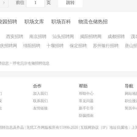
前往
页
跳转
校园招聘
职场文库
职场百科
物流仓储热招
西安招聘
南京招聘
汕头招聘网
揭阳招聘网
成都招聘
茂
庆招聘网
绵阳招聘
十堰招聘
保定招聘
苏州银行招聘
唐山
聘信息
>
呼伦贝尔仓储招聘信息
合作
帮助
导航
们
加入我们
帮助中心
网站地
议
联系我们
常见问题
职位搜
款
友情链接
新手引导
简历中
防骗指南
聘信息及作品 | 无忧工作网版权所有©1999-2026 | 互联网协议（IP）地址归属地：