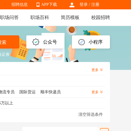
招聘信息
APP下载
登录
/
注册
职场问答
职场百科
简历模板
校园招聘
APP下载
公众号
小程序
搜索
海证券
更多
物流专员
国际货运
顺丰快递员
更多
理
物流运营
物流跟单
物流经理
5万以上
输经理
清空筛选条件