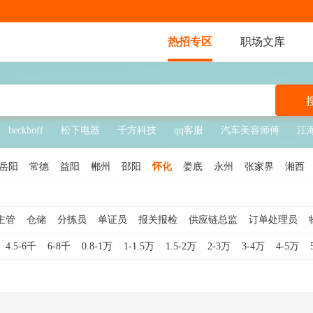
热招专区
职场文库
beckhoff
松下电器
千方科技
qq客服
汽车美容师傅
江
岳阳
常德
益阳
郴州
邵阳
怀化
娄底
永州
张家界
湘西
主管
仓储
分拣员
单证员
报关报检
供应链总监
订单处理员
员
仓库文员
装卸工
物流客服
供应链专员
供应链主管
仓库经
4.5-6千
6-8千
0.8-1万
1-1.5万
1.5-2万
2-3万
3-4万
4-5万
工
物流调度员
物流总监
物流司机
供应链经理
仓储理货员
运