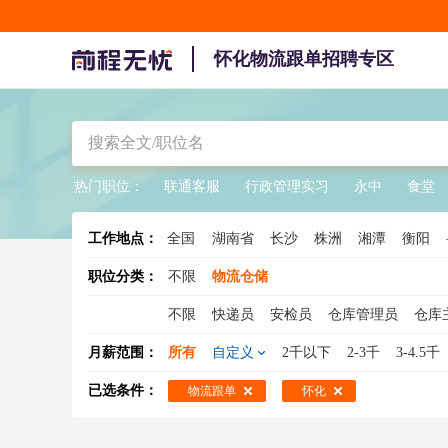
怀化物流跟单招聘专区
热门职位：
联通客服
行政管理实习
永中
食堂
工作地点：
全国
湖南省
长沙
株洲
湘潭
衡阳
职位分类：
不限
物流仓储
不限
快递员
安检员
仓库管理员
仓库
调度员
集装箱业务
物流销售
京东快递
月薪范围：
所有
自定义
2千以下
2-3千
3-4.5千
物流工程师
物流文员
物流跟单员
搬运
已选条件：
物流跟单
怀化