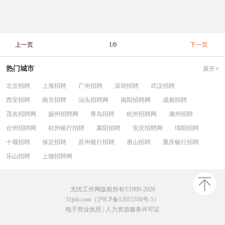
上一页
1/0
下一页
热门城市
展开
北京招聘
上海招聘
广州招聘
深圳招聘
武汉招聘
西安招聘
南京招聘
汕头招聘网
揭阳招聘网
成都招聘
茂名招聘网
扬州招聘网
青岛招聘
杭州招聘网
滁州招聘
台州招聘网
杭州银行招聘
襄阳招聘
安庆招聘网
绵阳招聘
十堰招聘
保定招聘
苏州银行招聘
唐山招聘
重庆银行招聘
乐山招聘
上饶招聘网
无忧工作网版权所有©1999-2026
51job.com（沪ICP备12015550号-5）
电子营业执照
|
人力资源服务许可证