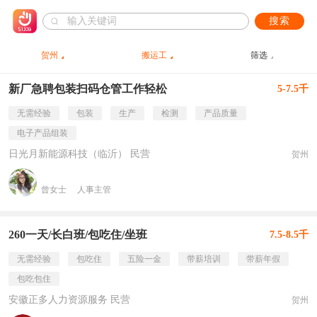
搜索
贺州
搬运工
筛选
新厂急聘包装扫码仓管工作轻松
5-7.5千
无需经验
包装
生产
检测
产品质量
电子产品组装
日光月新能源科技（临沂） 民营
贺州
曾女士
人事主管
260一天/长白班/包吃住/坐班
7.5-8.5千
无需经验
包吃住
五险一金
带薪培训
带薪年假
包吃包住
安徽正多人力资源服务 民营
贺州