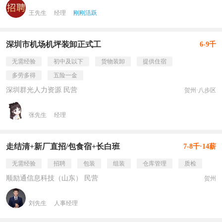
王先生
经理
刚刚活跃
深圳市机场机坪装卸正式工
6-9千
无需经验
初中及以下
货物装卸
提供住宿
多劳多得
五险一金
深圳群光人力资源 民营
贺州·八步区
张先生
经理
走结清+新厂直招/包食宿+长白班
7-8千·14薪
无需经验
招聘
包装
组装
仓库管理
质检
顺励通信息科技（山东） 民营
贺州
刘先生
人事经理