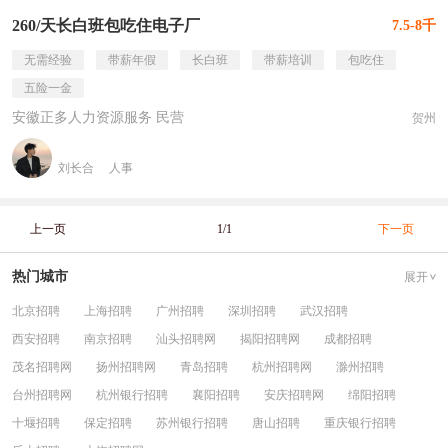
260/天长白班包吃住电子厂
7.5-8千
无需经验
带薪年假
长白班
带薪培训
包吃住
五险一金
安徽正多人力资源服务 民营
贺州
刘长合
人事
上一页
1/1
下一页
热门城市
展开
北京招聘
上海招聘
广州招聘
深圳招聘
武汉招聘
西安招聘
南京招聘
汕头招聘网
揭阳招聘网
成都招聘
茂名招聘网
扬州招聘网
青岛招聘
杭州招聘网
滁州招聘
台州招聘网
杭州银行招聘
襄阳招聘
安庆招聘网
绵阳招聘
十堰招聘
保定招聘
苏州银行招聘
唐山招聘
重庆银行招聘