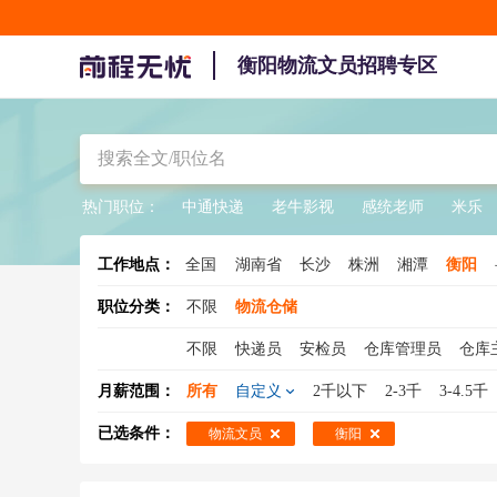
衡阳物流文员招聘专区
热门职位：
中通快递
老牛影视
感统老师
米乐
工作地点：
全国
湖南省
长沙
株洲
湘潭
衡阳
职位分类：
不限
物流仓储
不限
快递员
安检员
仓库管理员
仓库
调度员
集装箱业务
物流销售
京东快递
月薪范围：
所有
自定义
2千以下
2-3千
3-4.5千
物流工程师
物流文员
物流跟单员
搬运
已选条件：
物流文员
衡阳