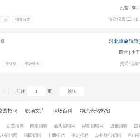
民营 | 50-
仪器仪表/工业
k3
物资分类
金
河北重旅轨道
沟通
民营 | 少于
交通/运输
年终奖
绩效奖金
品
住宿
养老保险
事
客服
文员
前往
页
跳转
校园招聘
职场文库
职场百科
物流仓储热招
西安招聘
南京招聘
汕头招聘网
揭阳招聘网
成都招聘
茂
庆招聘网
绵阳招聘
十堰招聘
保定招聘
苏州银行招聘
唐山