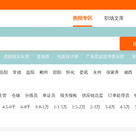
热招专区
职场文库
虚拟现实应用
普洛斯
包装设计师
广东宏远篮球俱乐部
深
岳阳
常德
益阳
郴州
邵阳
怀化
娄底
永州
张家界
湘西
主管
仓储
分拣员
单证员
报关报检
供应链总监
订单处理员
员
仓库文员
装卸工
物流客服
供应链专员
供应链主管
仓库经
4.5-6千
6-8千
0.8-1万
1-1.5万
1.5-2万
2-3万
3-4万
4-5万
工
物流调度员
物流总监
物流司机
供应链经理
仓储理货员
运