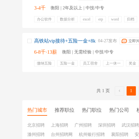
3-4千
衡阳 | 2年及以上 | 中技/中专
办公软件
数据分析
excel
erp
word
归档
金碟
仓库安全检查
节日福利
包住宿
五险一
高铁站vip接待+五险一金+8k
04-27发布
立即
6-8千·13薪
衡阳 | 无需经验 | 中技/中专
缴纳五险
五险一金
员工宿舍
上一休一
奖金
过节费
工伤保险
医疗保险
失业保险
劳保用
生育保险
后勤
乘务员
安检员
乘辅警
人
地勤
票务员
保安
共 1 页
1
热门城市
推荐职位
热门职位
热门公司
北京招聘
上海招聘
广州招聘
深圳招聘
武汉招聘
滁州招聘
台州招聘网
杭州银行招聘
襄阳招聘
安