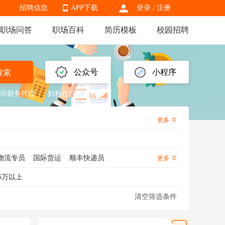
招聘信息
APP下载
登录
/
注册
职场问答
职场百科
简历模板
校园招聘
APP下载
公众号
小程序
搜索
圳财务代理
妇科住院医生
更多
物流专员
国际货运
顺丰快递员
更多
理
物流运营
物流跟单
物流经理
5万以上
输经理
清空筛选条件