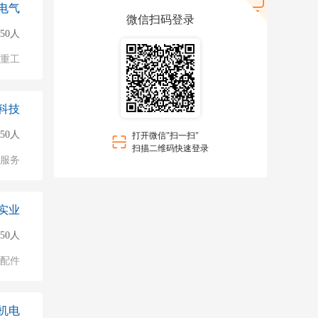
电气
微信扫码登录
150人
/重工
科技
150人
打开微信"扫一扫"
扫描二维码快速登录
服务
实业
150人
配件
机电