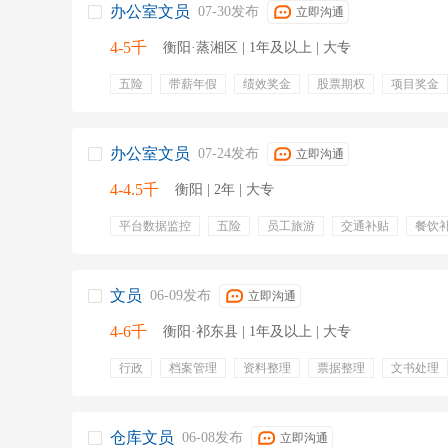
办公室文员
07-30发布
立即沟通
4-5千
衡阳·蒸湘区 | 1年及以上 | 大专
五险
带薪年假
绩效奖金
股票期权
项目奖金
免费工作餐
包住
定期团建
办公室文员
07-24发布
立即沟通
4-4.5千
衡阳 | 2年 | 大专
平台数据监控
五险
员工旅游
交通补贴
餐饮
专业培训
绩效奖金
年终奖金
定期体检
弹性
文员
06-09发布
立即沟通
4-6千
衡阳·祁东县 | 1年及以上 | 大专
行政
档案管理
资料整理
票据整理
文书处理
财务账目
五险
仓库文员
06-08发布
立即沟通