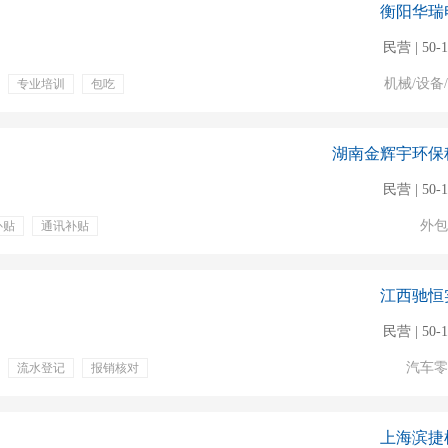
衡阳华瑞
民营 | 50-
机械/设备
专业培训
包吃
湖南金辉宇环保
民营 | 50-
外包
补贴
通讯补贴
工作
江西驰恒
民营 | 50-
汽车零
流水登记
报销核对
上海滨捷