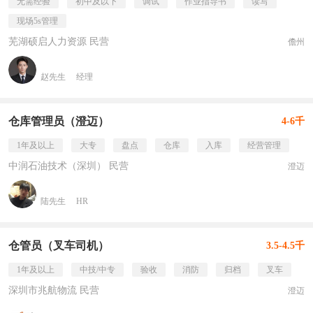
无需经验
初中及以下
调试
作业指导书
读写
现场5s管理
芜湖硕启人力资源 民营
儋州
赵先生
经理
仓库管理员（澄迈）
4-6千
1年及以上
大专
盘点
仓库
入库
经营管理
中润石油技术（深圳） 民营
澄迈
陆先生
HR
仓管员（叉车司机）
3.5-4.5千
1年及以上
中技/中专
验收
消防
归档
叉车
深圳市兆航物流 民营
澄迈