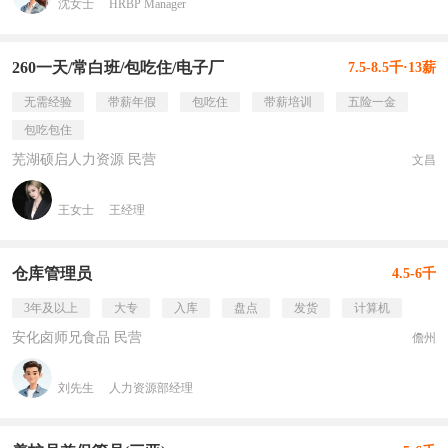
沈女士
HRBP Manager
260一天/常白班/包吃住/电子厂
7.5-8.5千·13薪
无需经验
带薪年假
包吃住
带薪培训
五险一金
包吃包住
芜湖硕启人力资源 民营
文昌
王女士
王经理
仓库管理员
4.5-6千
3年及以上
大专
入库
盘点
发货
计算机
安化卤师兄食品 民营
儋州
刘先生
人力资源部经理