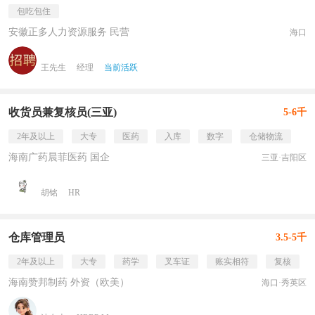
包吃包住
安徽正多人力资源服务 民营
海口
王先生
经理
当前活跃
收货员兼复核员(三亚)
5-6千
2年及以上
大专
医药
入库
数字
仓储物流
海南广药晨菲医药 国企
三亚·吉阳区
胡铭
HR
仓库管理员
3.5-5千
2年及以上
大专
药学
叉车证
账实相符
复核
海南赞邦制药 外资（欧美）
海口·秀英区