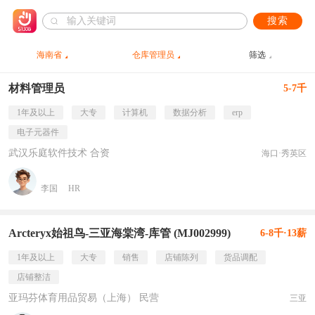
搜索
海南省
仓库管理员
筛选
材料管理员
5-7千
1年及以上
大专
计算机
数据分析
erp
电子元器件
武汉乐庭软件技术 合资
海口·秀英区
李国
HR
Arcteryx始祖鸟-三亚海棠湾-库管 (MJ002999)
6-8千·13薪
1年及以上
大专
销售
店铺陈列
货品调配
店铺整洁
亚玛芬体育用品贸易（上海） 民营
三亚