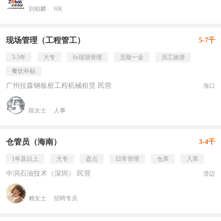
刘柏麟
HR
现场管理（工程管工）
5-7千
3-5年
大专
6s现场管理
五险一金
员工旅游
餐饮补贴
广州拉森钢板桩工程机械租赁 民营
海口
陈女士
人事
仓管员（海南）
3-4千
1年及以上
大专
盘点
日常管理
仓库
入库
中润石油技术（深圳） 民营
澄迈
赖女士
招聘专员