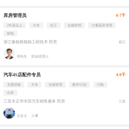
库房管理员
6-7千
2年及以上
大专
化工
仓储管理
计量器具管理
核电
浙江秦核新能核工程技术 民营
昌江
邓先生
职业经理人
汽车4S店配件专员
4-6千
无需经验
大专
仓储管理
配件计划
订购
出库
三亚丰正华丰田汽车销售服务 民营
三亚
云女士
人事