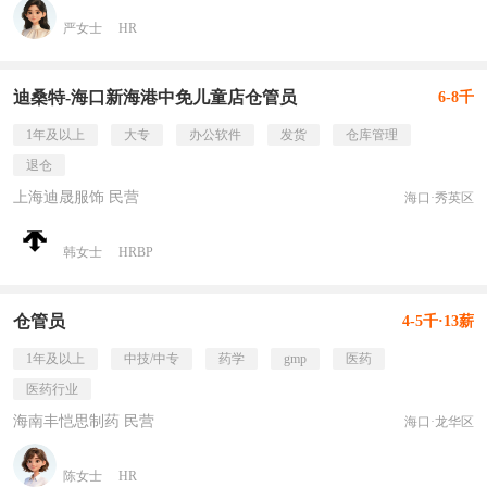
严女士
HR
迪桑特-海口新海港中免儿童店仓管员
6-8千
1年及以上
大专
办公软件
发货
仓库管理
退仓
上海迪晟服饰 民营
海口·秀英区
韩女士
HRBP
仓管员
4-5千·13薪
1年及以上
中技/中专
药学
gmp
医药
医药行业
海南丰恺思制药 民营
海口·龙华区
陈女士
HR