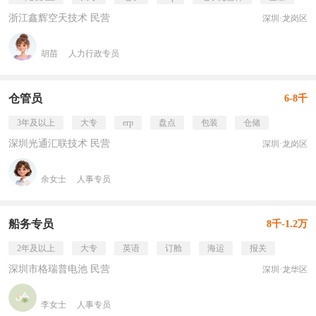
浙江鑫辉空天技术 民营
深圳·龙岗区
胡苗
人力行政专员
仓管员
6-8千
3年及以上
大专
erp
盘点
包装
仓储
深圳光通汇联技术 民营
深圳·龙岗区
余女士
人事专员
船务专员
8千-1.2万
2年及以上
大专
英语
订舱
海运
报关
深圳市格瑞普电池 民营
深圳·龙华区
李女士
人事专员