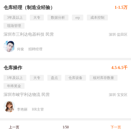
仓库经理（制造业经验）
1-1.5万
3年及以上
大专
数据分析
erp
成本控制
现场管理
深圳市三利达电器科技 民营
深圳·盐田区
何俊
招聘经理
仓库操作
4.5-6.5千
1年及以上
大专
盘点
仓库设备
核对库存数量
年终奖金
深圳市峻宇利达物流 民营
深圳·宝安区
李艳丽
HR主管
上一页
1/50
下一页