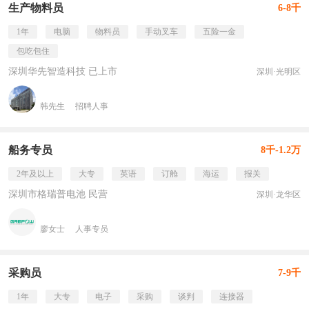
生产物料员
6-8千
1年
电脑
物料员
手动叉车
五险一金
包吃包住
深圳华先智造科技 已上市
深圳·光明区
韩先生
招聘人事
船务专员
8千-1.2万
2年及以上
大专
英语
订舱
海运
报关
深圳市格瑞普电池 民营
深圳·龙华区
廖女士
人事专员
采购员
7-9千
1年
大专
电子
采购
谈判
连接器