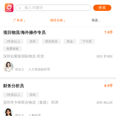
搜索
广东省
物流仓储
筛选
项目物流/海外操作专员
7-9千
3年及以上
本科
周末双休
奖金
下午茶
免费体检
深圳合聚新国际物流 民营
深圳·罗湖区
张女士
人力资源副经理
财务分析员
8-9千
2年及以上
本科
深圳市卡铁联合物流（集团） 民营
深圳·南山区
梁女士
人事经理