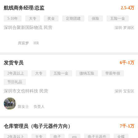
航线商务经理/总监
2.5-4万
5-10年
大专
奖金
定期团建
保险
五险一金
深圳合聚新国际物流 民营
深圳·罗湖区
席宸梦
HR
发货专员
6千-1万
2年及以上
大专
五险一金
缴纳五险
带薪年假
节日礼品
深圳市文也特科技 民营
深圳·宝安区
陈女士
负责人
仓库管理员（电子元器件方向）
7千-1万
2年及以上
大专
电子
erp
电子元器件
金蝶