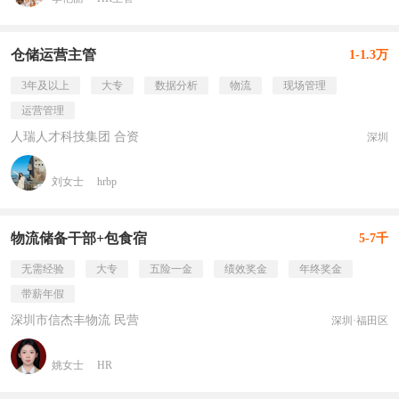
仓储运营主管
1-1.3万
3年及以上
大专
数据分析
物流
现场管理
运营管理
人瑞人才科技集团 合资
深圳
刘女士
hrbp
物流储备干部+包食宿
5-7千
无需经验
大专
五险一金
绩效奖金
年终奖金
带薪年假
深圳市信杰丰物流 民营
深圳·福田区
姚女士
HR