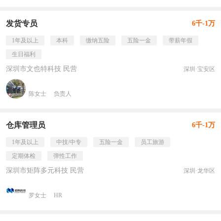
发货专员
6千-1万
1年及以上
本科
缴纳五险
五险一金
带薪年假
生日福利
深圳市文也特科技 民营
深圳·宝安区
陈女士
负责人
仓库管理员
6千-1万
1年及以上
中技/中专
五险一金
员工旅游
定期体检
弹性工作
深圳市矩阵多元科技 民营
深圳·龙华区
罗女士
HR