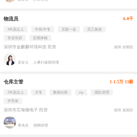
物流员
6-8千
3年及以上
中技/中专
五险一金
员工旅游
专业培训
定期体检
深圳市金麒麟环境科技 民营
深圳·光明区
吴女士
人事行政部经理
仓库主管
1-1.5万·13薪
3年及以上
大专
数据分析
erp
团队管理
半导体
深圳市芯海微电子 民营
深圳·龙岗区
李先生
招聘经理