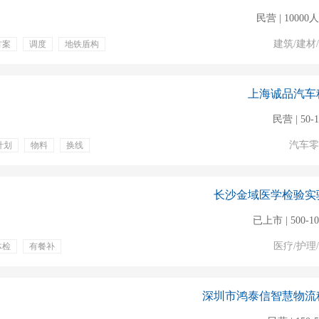
民营 | 1000
建筑/建材
方案
调度
地铁盾构
上海诚品汽车
民营 | 50-
汽车零
计划
物料
换线
长沙金域医学检验实
已上市 | 500-1
医疗/护理
体检
有餐补
深圳市鸿泰信智慧物流