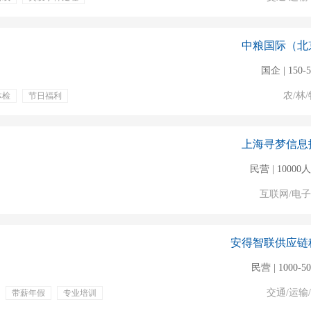
中粮国际（北
国企 | 150-
农/林/
体检
节日福利
仓储
6s管理
数据处理
库存盘点
上海寻梦信息
民营 | 1000
互联网/电
安得智联供应链
民营 | 1000-5
交通/运输
带薪年假
专业培训