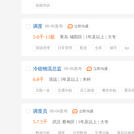
技能培训
调度
08-06发布
立即沟通
5-6千·13薪
青岛·城阳区 | 1年及以上 | 大专
现场管理
日常管理
配送
仓库
辅导
kpi
配送方案
配送培训
带薪年假
五险一金
节日
加班补贴
员工旅游
年终奖金
补充医疗保险
冷链物流总监
08-06发布
立即沟通
6-8千
清远 | 3年及以上 | 本科
五险一金
交通补贴
员工旅游
餐饮补贴
通讯
数据分析
方案设计
供应链管理
方案撰写
成
冷链物流
行业规范
安全风险
冷链管理
调度员
08-04发布
立即沟通
5-7.5千
武汉·蔡甸区 | 1年及以上 | 大专
数据分析
调度
运营数据
交通运输
规划运输