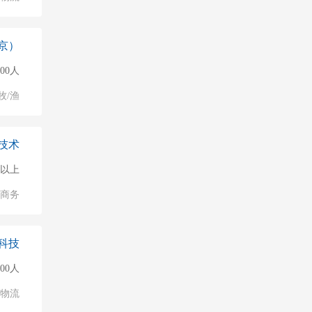
京）
500人
牧/渔
技术
0人以上
子商务
科技
000人
/物流