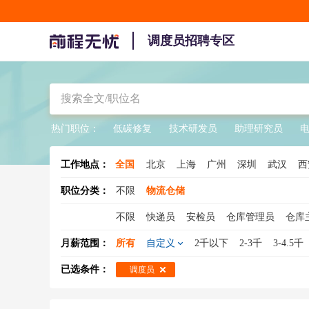
调度员招聘专区
热门职位：
低碳修复
技术研发员
助理研究员
工作地点：
全国
北京
上海
广州
深圳
武汉
西
郑州
天津
哈尔滨
石家庄
无锡
职位分类：
不限
物流仓储
太原
广东
江苏
浙江
四川
海
不限
快递员
安检员
仓库管理员
仓库
甘肃
内蒙
宁夏
西藏
新疆
青
调度员
集装箱业务
物流销售
京东快递
月薪范围：
所有
自定义
2千以下
2-3千
3-4.5千
物流工程师
物流文员
物流跟单员
搬运
已选条件：
调度员