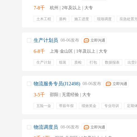
7-8千
杭州 | 2年及以上 | 大专
土木工程
盾构
施工进度
现场调度
应急处置
包吃住
社保
提供住宿
食堂
生产计划员
08-06发布
立即沟通
6-8千
上海·金山区 | 1年及以上 | 大专
生产计划
组装
质检
打包
数据报表
出货
备货计划
产能
物流服务专员(J12498)
08-06发布
立即沟通
3-5千
邵阳 | 无需经验 | 大专
五险一金
带薪年假
绩效奖金
专业培训
定期
医学检验
标本接收
耗材配送
检验服务
物流调度员
08-06发布
立即沟通