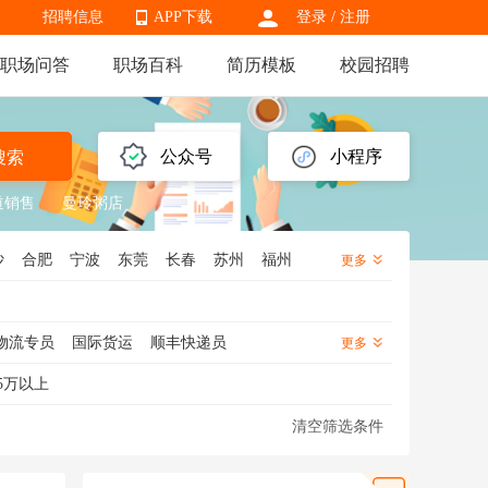
招聘信息
APP下载
登录
/
注册
职场问答
职场百科
简历模板
校园招聘
APP下载
公众号
小程序
搜索
道销售
曼玲粥店
沙
合肥
宁波
东莞
长春
苏州
福州
更多
州
保定
潍坊
株洲
南昌
南通
兰州
北
湖南
陕西
黑龙江
辽宁
云南
贵州
物流专员
国际货运
顺丰快递员
更多
理
物流运营
物流跟单
物流经理
5万以上
输经理
清空筛选条件