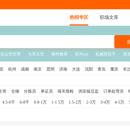
热招专区
职场文库
电信运营管理
仓库主管
模特教师
苏州erp
机械臂抓手
渠
安
杭州
成都
南京
昆明
济南
大连
沈阳
青岛
重庆
长
温州
南宁
惠州
佛山
珠海
唐山
秦皇岛
徐州
常州
扬
南
福建
山东
山西
吉林
江西
广西
安徽
河北
河南
湖
主管
仓储
分拣员
单证员
报关报检
供应链总监
订单处理员
海
员
仓库文员
装卸工
物流客服
供应链专员
供应链主管
仓库经
4.5-6千
6-8千
0.8-1万
1-1.5万
1.5-2万
2-3万
3-4万
4-5万
工
物流调度员
物流总监
物流司机
供应链经理
仓储理货员
运