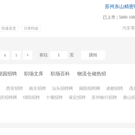
苏州东山精密
已上市 | 5000-10
汽车零
快递发货
分类码放
前往
页
跳转
4
5
校园招聘
职场文库
职场百科
物流仓储热招
西安招聘
南京招聘
汕头招聘网
揭阳招聘网
成都招聘
茂
庆招聘网
绵阳招聘
十堰招聘
保定招聘
苏州银行招聘
唐山