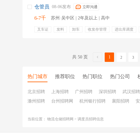
仓管员
08-06发布
立即沟通
6-7千
苏州·吴中区 | 2年及以上 | 高中
叉车证
发料
卸车
收发存管理
进出库调度
电动叉车
共 50 页
1
2
3
热门城市
推荐职位
热门职位
热门公司
北京招聘
上海招聘
广州招聘
深圳招聘
武汉招聘
滁州招聘
台州招聘网
杭州银行招聘
襄阳招聘
安
当前位置：
物流仓储招聘网
>
调度员招聘信息