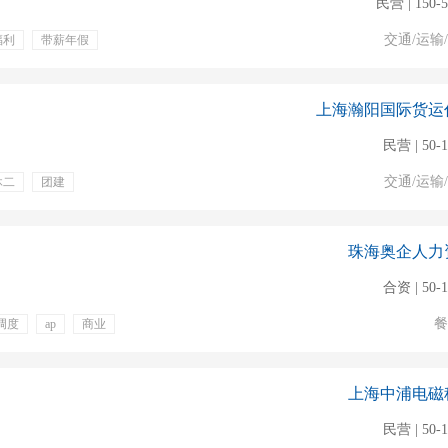
民营 | 150-
交通/运输
福利
带薪年假
吃包住
上海瀚阳国际货运
民营 | 50-
交通/运输
休二
团建
珠海奥企人力
合资 | 50-
餐
调度
ap
商业
上海中浦电磁
民营 | 50-