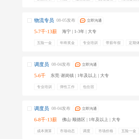
物流管理
降低物流成本
订单全流程
费用明细
物流专员
08-05发布
立即沟通
5-7千·13薪
海宁 | 1-3年 | 大专
五险一金
年终奖金
专业培训
带薪年假
定期
餐饮补贴
通讯补贴
高温补贴
办公软件
仓库
仓储管理
账实相符
出入库管理
仓储管理系统
调度员
08-04发布
立即沟通
5-6千
东莞·谢岗镇 | 1年及以上 | 大专
专业培训
弹性工作
包住宿
调度员
08-04发布
立即沟通
6-8千·13薪
佛山·顺德区 | 1年及以上 | 大专
成本测算
市场动态
调度
市场价格
五险一金
年终奖金