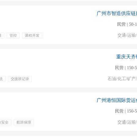
广州市智造供应链
民营 | 50-
交通/运输
量
管控
课程开发
重庆天齐
民营 | 150-
石油/化工/矿产
统
交接班记录
带薪病假
年终奖金
贴
定期团建
广州港恒国际货运
民营 | 150-
交通/运输
业安全
航班保障