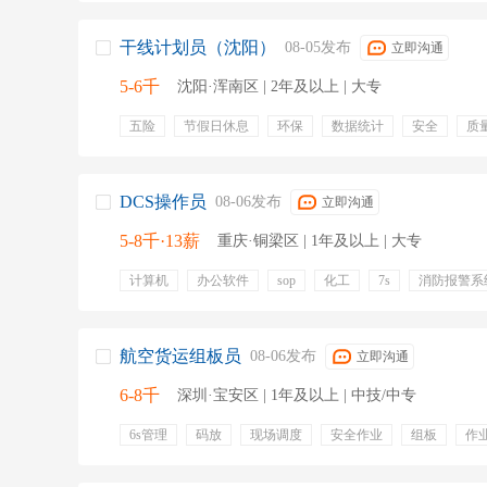
干线计划员（沈阳）
08-05发布
立即沟通
5-6千
沈阳·浑南区 | 2年及以上 | 大专
五险
节假日休息
环保
数据统计
安全
质
客户满意度
异常通报
知识传递
DCS操作员
08-06发布
立即沟通
5-8千·13薪
重庆·铜梁区 | 1年及以上 | 大专
计算机
办公软件
sop
化工
7s
消防报警系
工艺参数控制
控制室
dcs
五险一金
带薪年假
专业培训
定期体检
免费工作餐
包住
出差补
航空货运组板员
08-06发布
立即沟通
6-8千
深圳·宝安区 | 1年及以上 | 中技/中专
6s管理
码放
现场调度
安全作业
组板
作
配板
iata
作业工具