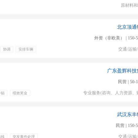
原材料和
北京顶通
外资（非欧美） | 150-5
交通/运输
协调
安排车辆
福利
专业培训
定期体检
广东盈辉科技
民营 | 50-
专业服务(咨询、人力资源、
补贴
绩效奖金
本优化
商务拓展
武汉东丰
民营 | 150-
交通/运输
路线
突发事件处理