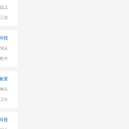
0人以上
/工程
科技
150人
配件
验室
000人
/卫生
科技