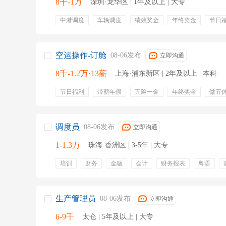
8千-1万
深圳·龙华区 | 1年及以上 | 大专
中港调度
车辆调度
绩效奖金
年终奖金
节日
员工旅游
五险
全勤奖
包吃
年终分红
包
空运操作-订舱
08-06发布
立即沟通
8千-1.2万·13薪
上海·浦东新区 | 2年及以上 | 本科
节日福利
带薪年假
五险一金
年终奖金
做五
调度员
08-06发布
立即沟通
1-1.3万
珠海·香洲区 | 3-5年 | 大专
培训
财务
金融
会计
财务报表
粤语
生产管理员
08-06发布
立即沟通
6-9千
太仓 | 5年及以上 | 大专